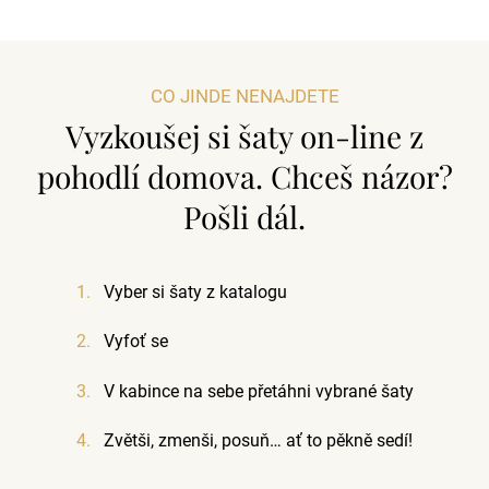
CO JINDE NENAJDETE
Vyzkoušej si šaty on-line z
pohodlí domova. Chceš názor?
Pošli dál.
Vyber si šaty z katalogu
Vyfoť se
V kabince na sebe přetáhni vybrané šaty
Zvětši, zmenši, posuň… ať to pěkně sedí!