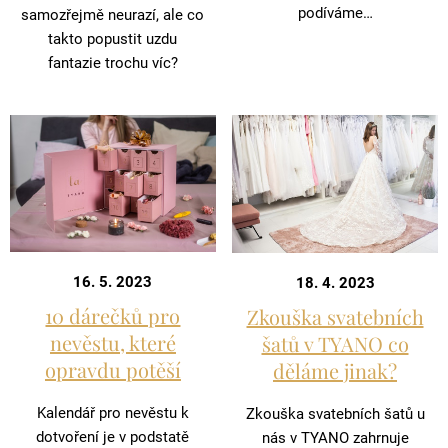
podíváme…
samozřejmě neurazí, ale co
takto popustit uzdu
fantazie trochu víc?
16. 5. 2023
18. 4. 2023
10 dárečků pro
Zkouška svatebních
nevěstu, které
šatů v TYANO co
opravdu potěší
děláme jinak?
Kalendář pro nevěstu k
Zkouška svatebních šatů u
dotvoření je v podstatě
nás v TYANO zahrnuje