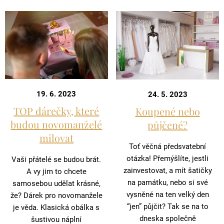
19. 6. 2023
24. 5. 2023
TOP dárečky, které
Koupené nebo
budou novomanželé
půjčené?
milovat
Toť věčná předsvatební
otázka! Přemýšlíte, jestli
Vaši přátelé se budou brát.
zainvestovat, a mít šatičky
A vy jim to chcete
na památku, nebo si své
samosebou udělat krásné,
vysněné na ten velký den
že? Dárek pro novomanžele
“jen” půjčit? Tak se na to
je věda. Klasická obálka s
dneska společně
šustivou náplní