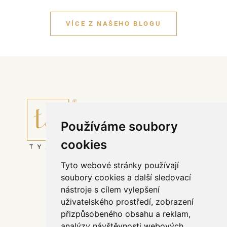
VÍCE Z NAŠEHO BLOGU
Používáme soubory
cookies
Tyto webové stránky používají
Půjčovní řád svatebního salónu TYANO
soubory cookies a další sledovací
Affiliate program
nástroje s cílem vylepšení
Odstoupit od smlouvy
uživatelského prostředí, zobrazení
Všeobecné obchodní podmínky
přizpůsobeného obsahu a reklam,
Zpracování dat
analýzy návštěvnosti webových