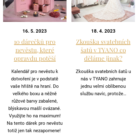
16. 5. 2023
18. 4. 2023
10 dárečků pro
Zkouška svatebních
nevěstu, které
šatů v TYANO co
opravdu potěší
děláme jinak?
Kalendář pro nevěstu k
Zkouška svatebních šatů u
dotvoření je v podstatě
nás v TYANO zahrnuje
vaše hřiště na hraní. Do
jednu velmi oblíbenou
velkého boxu a něžně
službu navíc, protože…
růžové barvy zabalené,
blýskavou mašlí ovázané.
Využijte ho na maximum!
Na tento dárek pro nevěstu
totiž jen tak nezapomene!