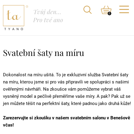
Tvůj den…
0
Pro tvé ano
Svatební šaty na míru
Dokonalost na míru ušitá.
To je exkluzivní služba Svatební šaty
na míru, kterou jsme si pro vás připravili ve spolupráci s našimi
ověřenými návrháři. Na zkoušce vám pomůžeme vybrat váš
vysněný model a pečlivě přeměříme vaše míry. A pak? Pak už se
jen můžete těšit na perfektní šaty, které padnou jako druhá kůže!
Zarezervujte si zkoušku v našem svatebním salonu v Benešově
včas!