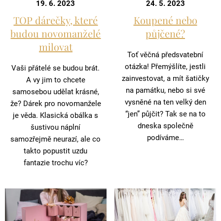
19. 6. 2023
24. 5. 2023
TOP dárečky, které
Koupené nebo
budou novomanželé
půjčené?
milovat
Toť věčná předsvatební
otázka! Přemýšlíte, jestli
Vaši přátelé se budou brát.
zainvestovat, a mít šatičky
A vy jim to chcete
na památku, nebo si své
samosebou udělat krásné,
vysněné na ten velký den
že? Dárek pro novomanžele
“jen” půjčit? Tak se na to
je věda. Klasická obálka s
dneska společně
šustivou náplní
podíváme…
samozřejmě neurazí, ale co
takto popustit uzdu
fantazie trochu víc?