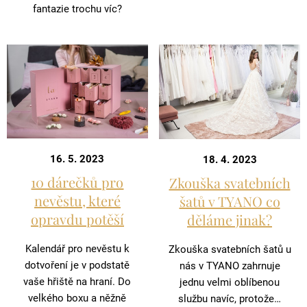
fantazie trochu víc?
16. 5. 2023
18. 4. 2023
10 dárečků pro
Zkouška svatebních
nevěstu, které
šatů v TYANO co
opravdu potěší
děláme jinak?
Kalendář pro nevěstu k
Zkouška svatebních šatů u
dotvoření je v podstatě
nás v TYANO zahrnuje
vaše hřiště na hraní. Do
jednu velmi oblíbenou
velkého boxu a něžně
službu navíc, protože…