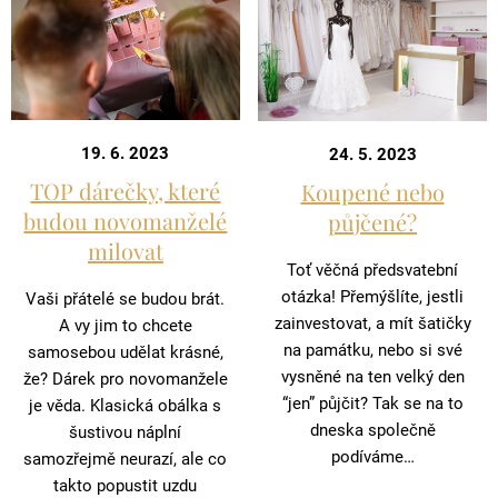
19. 6. 2023
24. 5. 2023
TOP dárečky, které
Koupené nebo
budou novomanželé
půjčené?
milovat
Toť věčná předsvatební
otázka! Přemýšlíte, jestli
Vaši přátelé se budou brát.
zainvestovat, a mít šatičky
A vy jim to chcete
na památku, nebo si své
samosebou udělat krásné,
vysněné na ten velký den
že? Dárek pro novomanžele
“jen” půjčit? Tak se na to
je věda. Klasická obálka s
dneska společně
šustivou náplní
podíváme…
samozřejmě neurazí, ale co
takto popustit uzdu