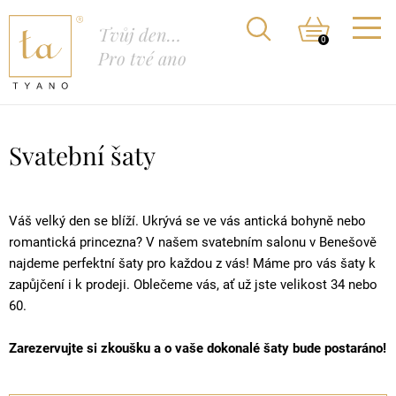
Tvůj den…
0
Pro tvé ano
Svatební šaty
Váš velký den se blíží. Ukrývá se ve vás antická bohyně nebo
romantická princezna? V našem svatebním salonu v Benešově
najdeme perfektní šaty pro každou z vás! Máme pro vás šaty k
zapůjčení i k prodeji. Oblečeme vás, ať už jste velikost 34 nebo
60.
Zarezervujte si zkoušku a o vaše dokonalé šaty bude postaráno!