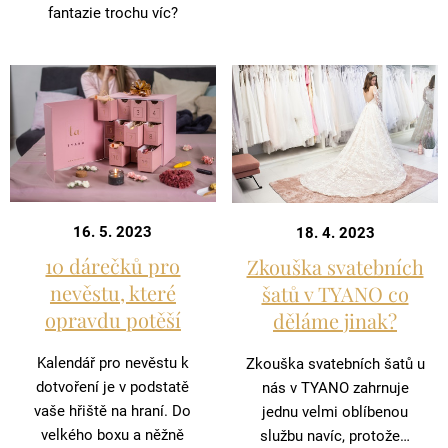
fantazie trochu víc?
16. 5. 2023
18. 4. 2023
10 dárečků pro
Zkouška svatebních
nevěstu, které
šatů v TYANO co
opravdu potěší
děláme jinak?
Kalendář pro nevěstu k
Zkouška svatebních šatů u
dotvoření je v podstatě
nás v TYANO zahrnuje
vaše hřiště na hraní. Do
jednu velmi oblíbenou
velkého boxu a něžně
službu navíc, protože…