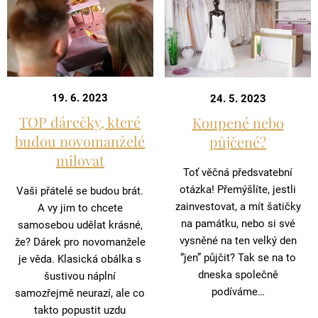
19. 6. 2023
24. 5. 2023
TOP dárečky, které
Koupené nebo
budou novomanželé
půjčené?
milovat
Toť věčná předsvatební
otázka! Přemýšlíte, jestli
Vaši přátelé se budou brát.
zainvestovat, a mít šatičky
A vy jim to chcete
na památku, nebo si své
samosebou udělat krásné,
vysněné na ten velký den
že? Dárek pro novomanžele
“jen” půjčit? Tak se na to
je věda. Klasická obálka s
dneska společně
šustivou náplní
podíváme…
samozřejmě neurazí, ale co
takto popustit uzdu