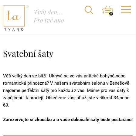
Tvůj den…
0
Pro tvé ano
Svatební šaty
Váš velký den se blíží. Ukrývá se ve vás antická bohyně nebo
romantická princezna? V našem svatebním salonu v Benešově
najdeme perfektní šaty pro každou z vás! Máme pro vás šaty k
zapůjčení i k prodeji. Oblečeme vás, ať už jste velikost 34 nebo
60.
Zarezervujte si zkoušku a o vaše dokonalé šaty bude postaráno!