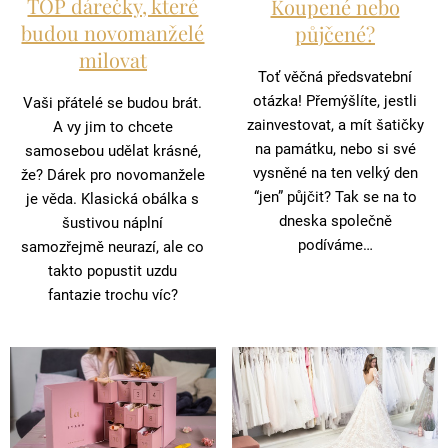
TOP dárečky, které
Koupené nebo
budou novomanželé
půjčené?
milovat
Toť věčná předsvatební
otázka! Přemýšlíte, jestli
Vaši přátelé se budou brát.
zainvestovat, a mít šatičky
A vy jim to chcete
na památku, nebo si své
samosebou udělat krásné,
vysněné na ten velký den
že? Dárek pro novomanžele
“jen” půjčit? Tak se na to
je věda. Klasická obálka s
dneska společně
šustivou náplní
podíváme…
samozřejmě neurazí, ale co
takto popustit uzdu
fantazie trochu víc?