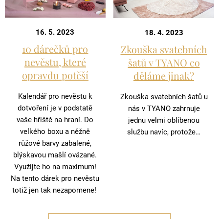
16. 5. 2023
18. 4. 2023
10 dárečků pro
Zkouška svatebních
nevěstu, které
šatů v TYANO co
opravdu potěší
děláme jinak?
Kalendář pro nevěstu k
Zkouška svatebních šatů u
dotvoření je v podstatě
nás v TYANO zahrnuje
vaše hřiště na hraní. Do
jednu velmi oblíbenou
velkého boxu a něžně
službu navíc, protože…
růžové barvy zabalené,
blýskavou mašlí ovázané.
Využijte ho na maximum!
Na tento dárek pro nevěstu
totiž jen tak nezapomene!