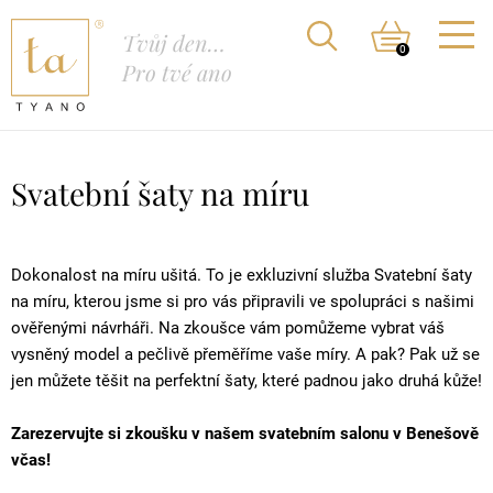
Tvůj den…
0
Pro tvé ano
Svatební šaty na míru
Dokonalost na míru ušitá.
To je exkluzivní služba Svatební šaty
na míru, kterou jsme si pro vás připravili ve spolupráci s našimi
ověřenými návrháři. Na zkoušce vám pomůžeme vybrat váš
vysněný model a pečlivě přeměříme vaše míry. A pak? Pak už se
jen můžete těšit na perfektní šaty, které padnou jako druhá kůže!
Zarezervujte si zkoušku v našem svatebním salonu v Benešově
včas!