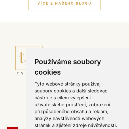
VÍCE Z NAŠEHO BLOGU
Používáme soubory
cookies
Tyto webové stránky používají
Půjčovní řád svatebního salónu TYANO
soubory cookies a další sledovací
Affiliate program
nástroje s cílem vylepšení
Odstoupit od smlouvy
uživatelského prostředí, zobrazení
Všeobecné obchodní podmínky
přizpůsobeného obsahu a reklam,
Zpracování dat
analýzy návštěvnosti webových
stránek a zjištění zdroje návštěvnosti.