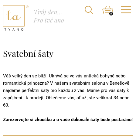
Tvůj den…
0
Pro tvé ano
Svatební šaty
Váš velký den se blíží. Ukrývá se ve vás antická bohyně nebo
romantická princezna? V našem svatebním salonu v Benešově
najdeme perfektní šaty pro každou z vás! Máme pro vás šaty k
zapůjčení i k prodeji. Oblečeme vás, ať už jste velikost 34 nebo
60.
Zarezervujte si zkoušku a o vaše dokonalé šaty bude postaráno!