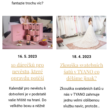
fantazie trochu víc?
16. 5. 2023
18. 4. 2023
10 dárečků pro
Zkouška svatebních
nevěstu, které
šatů v TYANO co
opravdu potěší
děláme jinak?
Kalendář pro nevěstu k
Zkouška svatebních šatů u
dotvoření je v podstatě
nás v TYANO zahrnuje
vaše hřiště na hraní. Do
jednu velmi oblíbenou
velkého boxu a něžně
službu navíc, protože…