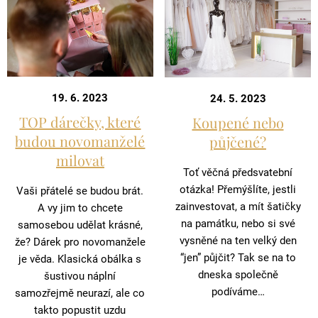
19. 6. 2023
24. 5. 2023
TOP dárečky, které
Koupené nebo
budou novomanželé
půjčené?
milovat
Toť věčná předsvatební
otázka! Přemýšlíte, jestli
Vaši přátelé se budou brát.
zainvestovat, a mít šatičky
A vy jim to chcete
na památku, nebo si své
samosebou udělat krásné,
vysněné na ten velký den
že? Dárek pro novomanžele
“jen” půjčit? Tak se na to
je věda. Klasická obálka s
dneska společně
šustivou náplní
podíváme…
samozřejmě neurazí, ale co
takto popustit uzdu