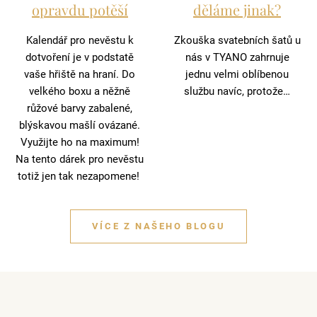
opravdu potěší
děláme jinak?
Kalendář pro nevěstu k
Zkouška svatebních šatů u
dotvoření je v podstatě
nás v TYANO zahrnuje
vaše hřiště na hraní. Do
jednu velmi oblíbenou
velkého boxu a něžně
službu navíc, protože…
růžové barvy zabalené,
blýskavou mašlí ovázané.
Využijte ho na maximum!
Na tento dárek pro nevěstu
totiž jen tak nezapomene!
VÍCE Z NAŠEHO BLOGU