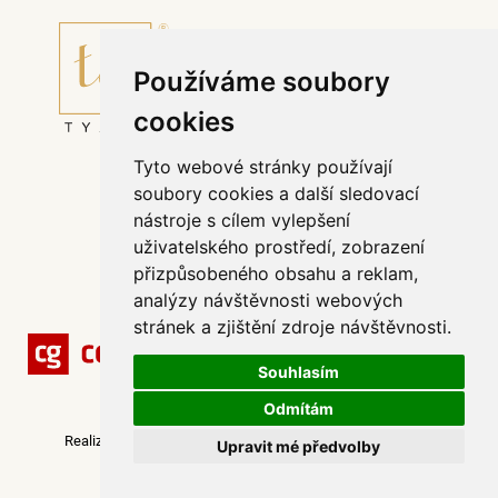
Používáme soubory
cookies
Tyto webové stránky používají
Půjčovní řád svatebního salónu TYANO
soubory cookies a další sledovací
Affiliate program
nástroje s cílem vylepšení
Odstoupit od smlouvy
uživatelského prostředí, zobrazení
Všeobecné obchodní podmínky
přizpůsobeného obsahu a reklam,
Zpracování dat
analýzy návštěvnosti webových
stránek a zjištění zdroje návštěvnosti.
Souhlasím
Odmítám
© Copyright 2026 | TyANO.cz
Realizace
webových stránek na míru
-
Webovky123, s. r. o.
Upravit mé předvolby