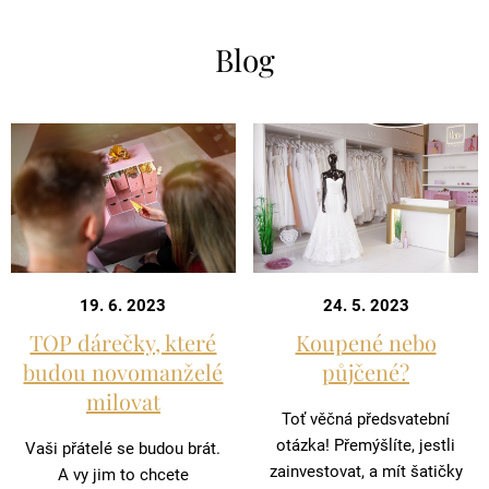
Blog
19. 6. 2023
24. 5. 2023
TOP dárečky, které
Koupené nebo
budou novomanželé
půjčené?
milovat
Toť věčná předsvatební
otázka! Přemýšlíte, jestli
Vaši přátelé se budou brát.
zainvestovat, a mít šatičky
A vy jim to chcete