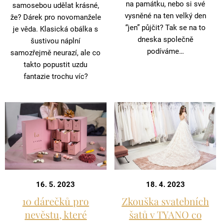
na památku, nebo si své
samosebou udělat krásné,
vysněné na ten velký den
že? Dárek pro novomanžele
“jen” půjčit? Tak se na to
je věda. Klasická obálka s
dneska společně
šustivou náplní
podíváme…
samozřejmě neurazí, ale co
takto popustit uzdu
fantazie trochu víc?
16. 5. 2023
18. 4. 2023
10 dárečků pro
Zkouška svatebních
nevěstu, které
šatů v TYANO co