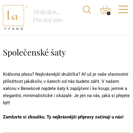
Tvůj den…
0
Pro tvé ano
Společenské šaty
Královna plesu? Nejkrásnější družička? Ať už je vaše slavnostní
příležitost jakákoliv, v šatech od nás budete zářit. V našem
salonu v Benešově najdete šaty k zapůjčení i ke koupi, jemné a
elegantní, minimalistické i okázalé. Je jen na vás, jaká si přejete
být!
Zamluvte si zkoušku. Ty nejkrásnější přípravy začínají u nás!