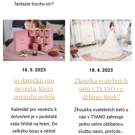
fantazie trochu víc?
16. 5. 2023
18. 4. 2023
10 dárečků pro
Zkouška svatebních
nevěstu, které
šatů v TYANO co
opravdu potěší
děláme jinak?
Kalendář pro nevěstu k
Zkouška svatebních šatů u
dotvoření je v podstatě
nás v TYANO zahrnuje
vaše hřiště na hraní. Do
jednu velmi oblíbenou
velkého boxu a něžně
službu navíc, protože…