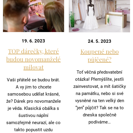
19. 6. 2023
24. 5. 2023
TOP dárečky, které
Koupené nebo
budou novomanželé
půjčené?
milovat
Toť věčná předsvatební
otázka! Přemýšlíte, jestli
Vaši přátelé se budou brát.
zainvestovat, a mít šatičky
A vy jim to chcete
na památku, nebo si své
samosebou udělat krásné,
vysněné na ten velký den
že? Dárek pro novomanžele
“jen” půjčit? Tak se na to
je věda. Klasická obálka s
dneska společně
šustivou náplní
podíváme…
samozřejmě neurazí, ale co
takto popustit uzdu