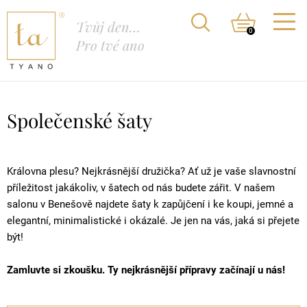
Tvůj den…
0
Pro tvé ano
Společenské šaty
Královna plesu? Nejkrásnější družička? Ať už je vaše slavnostní
příležitost jakákoliv, v šatech od nás budete zářit. V našem
salonu v Benešově najdete šaty k zapůjčení i ke koupi, jemné a
elegantní, minimalistické i okázalé. Je jen na vás, jaká si přejete
být!
Zamluvte si zkoušku. Ty nejkrásnější přípravy začínají u nás!