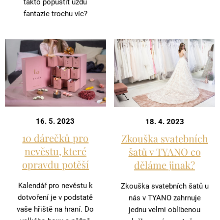
takto popustit uzdu
fantazie trochu víc?
16. 5. 2023
18. 4. 2023
10 dárečků pro
Zkouška svatebních
nevěstu, které
šatů v TYANO co
opravdu potěší
děláme jinak?
Kalendář pro nevěstu k
Zkouška svatebních šatů u
dotvoření je v podstatě
nás v TYANO zahrnuje
vaše hřiště na hraní. Do
jednu velmi oblíbenou