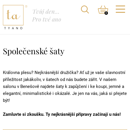
Tvůj den…
0
Pro tvé ano
Společenské šaty
Královna plesu? Nejkrásnější družička? Ať už je vaše slavnostní
příležitost jakákoliv, v šatech od nás budete zářit. V našem
salonu v Benešově najdete šaty k zapůjčení i ke koupi, jemné a
elegantní, minimalistické i okázalé. Je jen na vás, jaká si přejete
být!
Zamluvte si zkoušku. Ty nejkrásnější přípravy začínají u nás!