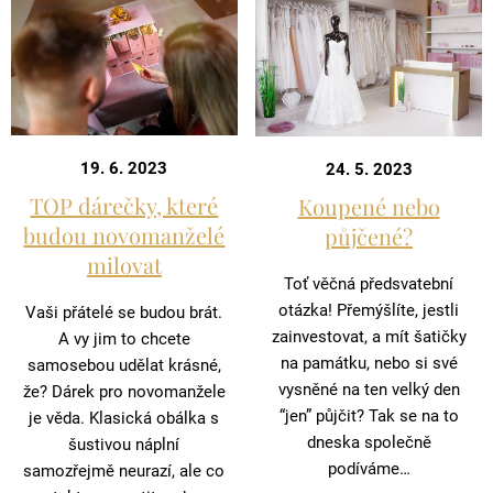
19. 6. 2023
24. 5. 2023
TOP dárečky, které
Koupené nebo
budou novomanželé
půjčené?
milovat
Toť věčná předsvatební
otázka! Přemýšlíte, jestli
Vaši přátelé se budou brát.
zainvestovat, a mít šatičky
A vy jim to chcete
na památku, nebo si své
samosebou udělat krásné,
vysněné na ten velký den
že? Dárek pro novomanžele
“jen” půjčit? Tak se na to
je věda. Klasická obálka s
dneska společně
šustivou náplní
podíváme…
samozřejmě neurazí, ale co