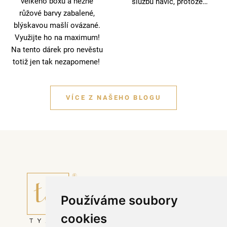
velkého boxu a něžně
službu navíc, protože…
růžové barvy zabalené,
blýskavou mašlí ovázané.
Využijte ho na maximum!
Na tento dárek pro nevěstu
totiž jen tak nezapomene!
VÍCE Z NAŠEHO BLOGU
Používáme soubory
cookies