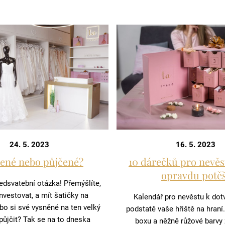
16. 5. 2023
24. 5. 2023
10 dárečků pro nevěs
ené nebo půjčené?
opravdu potěš
edsvatební otázka! Přemýšlíte,
investovat, a mít šatičky na
Kalendář pro nevěstu k dotv
bo si své vysněné na ten velký
podstatě vaše hřiště na hraní
 půjčit? Tak se na to dneska
boxu a něžně růžové barvy 