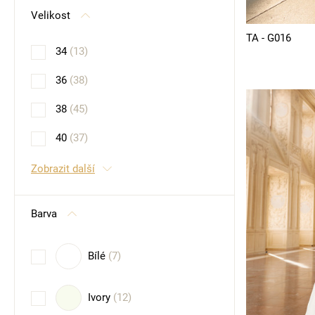
Velikost
TA - G016
34
(13)
36
(38)
38
(45)
40
(37)
Zobrazit další
Barva
Bílé
(7)
Ivory
(12)