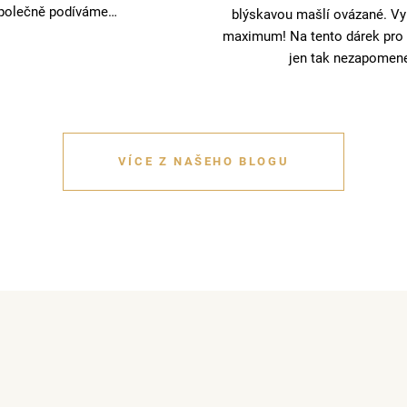
polečně podíváme…
blýskavou mašlí ovázané. Vyu
maximum! Na tento dárek pro 
jen tak nezapomen
VÍCE Z NAŠEHO BLOGU