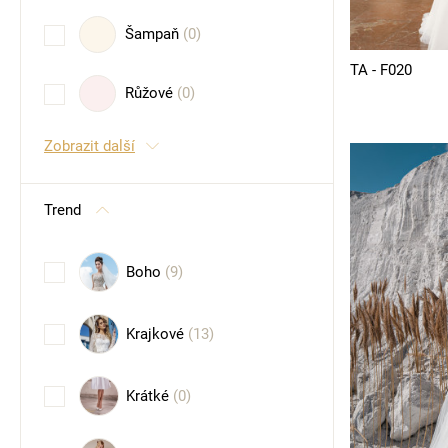
Šampaň
(0)
TA - F020
Růžové
(0)
Zobrazit další
Trend
Boho
(9)
Krajkové
(13)
Krátké
(0)