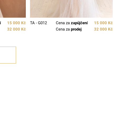
í
15 000 Kč
TA - G012
Cena za
zapůjčení
15 000 Kč
32 000 Kč
Cena za
prodej
32 000 Kč