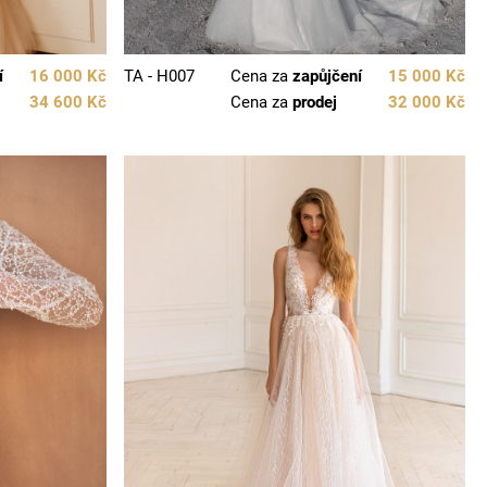
í
16 000 Kč
TA - H007
Cena za
zapůjčení
15 000 Kč
34 600 Kč
Cena za
prodej
32 000 Kč