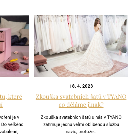
18. 4. 2023
tu, které
Zkouška svatebních šatů v TYANO
í
co děláme jinak?
oření je v
Zkouška svatebních šatů u nás v TYANO
. Do velkého
zahrnuje jednu velmi oblíbenou službu
zabalené,
navíc, protože…