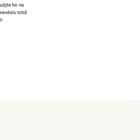
žijte ho na
nevěstu totiž
e!