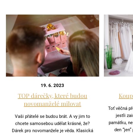
19. 6. 2023
TOP dárečky, které budou
Koup
novomanželé milovat
Toť věčná př
jestli za
Vaši přátelé se budou brát. A vy jim to
památku, ne
chcete samosebou udělat krásné, že?
den “jen”
Dárek pro novomanžele je věda. Klasická