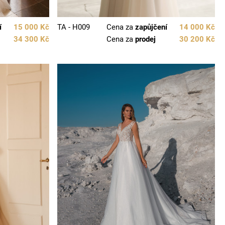
í
15 000 Kč
TA - H009
Cena za
zapůjčení
14 000 Kč
34 300 Kč
Cena za
prodej
30 200 Kč