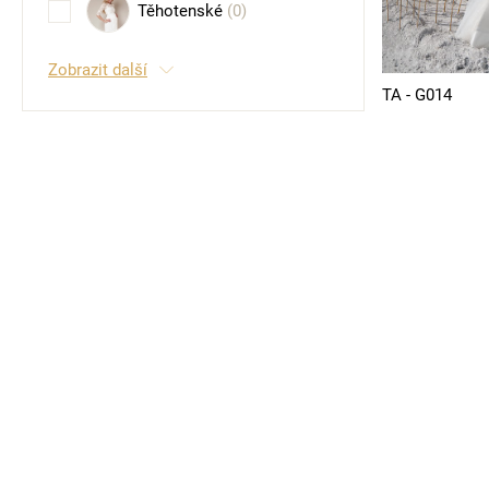
Těhotenské
(0)
Zobrazit další
TA - G014