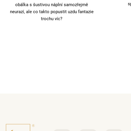
s
obálka s šustivou náplní samozřejmě
neurazí, ale co takto popustit uzdu fantazie
trochu víc?