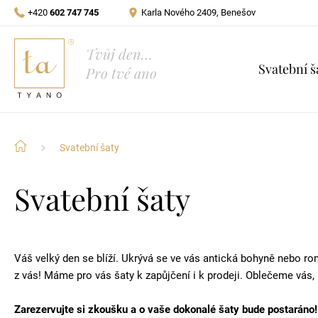
+420
602 747 745
Karla Nového 2409, Benešov
Tvůj den…
Svatební š
Pro tvé ano
Svatební šaty
Svatební šaty
Váš velký den se blíží. Ukrývá se ve vás antická bohyně nebo 
z vás! Máme pro vás šaty k zapůjčení i k prodeji. Oblečeme vás, 
Zarezervujte si zkoušku a o vaše dokonalé šaty bude postaráno!