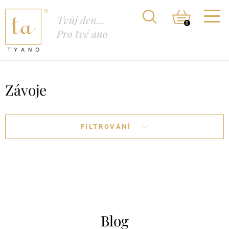
Tvůj den…
0
Pro tvé ano
Závoje
FILTROVÁNÍ
Blog