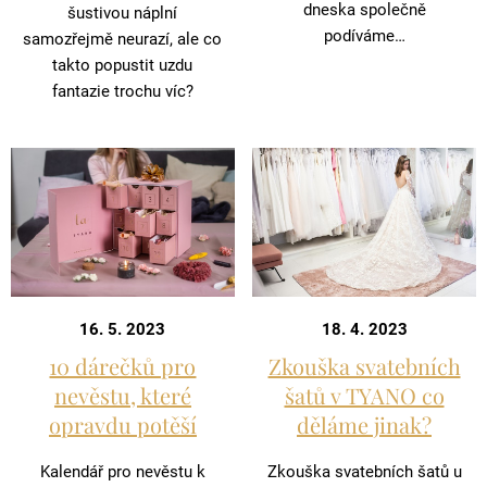
dneska společně
šustivou náplní
podíváme…
samozřejmě neurazí, ale co
takto popustit uzdu
fantazie trochu víc?
16. 5. 2023
18. 4. 2023
10 dárečků pro
Zkouška svatebních
nevěstu, které
šatů v TYANO co
opravdu potěší
děláme jinak?
Kalendář pro nevěstu k
Zkouška svatebních šatů u