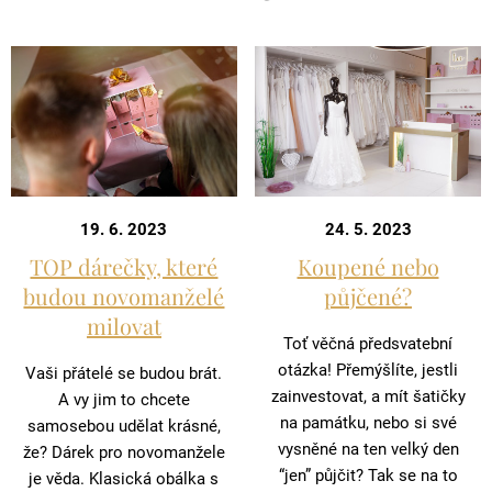
19. 6. 2023
24. 5. 2023
TOP dárečky, které
Koupené nebo
budou novomanželé
půjčené?
milovat
Toť věčná předsvatební
otázka! Přemýšlíte, jestli
Vaši přátelé se budou brát.
zainvestovat, a mít šatičky
A vy jim to chcete
na památku, nebo si své
samosebou udělat krásné,
vysněné na ten velký den
že? Dárek pro novomanžele
“jen” půjčit? Tak se na to
je věda. Klasická obálka s