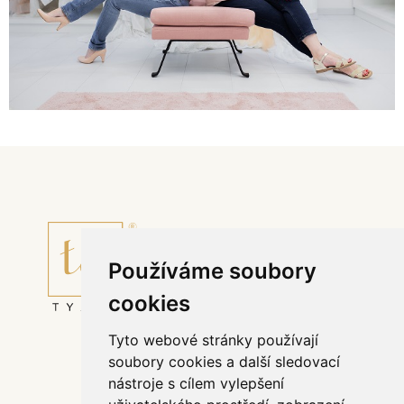
Používáme soubory
cookies
Tyto webové stránky používají
Půjčovní řád svatebního salónu TYANO
soubory cookies a další sledovací
Affiliate program
nástroje s cílem vylepšení
Odstoupit od smlouvy