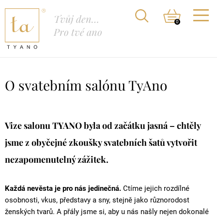
Tvůj den…
0
Pro tvé ano
O svatebním salónu TyAno
Vize salonu TYANO byla od začátku jasná – chtěly
jsme z obyčejné zkoušky svatebních šatů vytvořit
nezapomenutelný
zážitek.
Každá nevěsta je pro nás jedinečná.
Ctíme jejich rozdílné
osobnosti, vkus, představy a sny, stejně jako různorodost
ženských tvarů. A přály jsme si, aby u nás našly nejen dokonalé