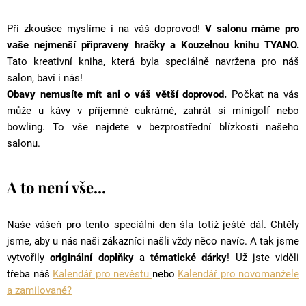
Při zkoušce myslíme i na váš doprovod!
V salonu máme pro
vaše nejmenší připraveny hračky a Kouzelnou knihu TYANO.
Tato kreativní kniha, která byla speciálně navržena pro náš
salon, baví i nás!
Obavy nemusíte mít ani o váš větší doprovod.
Počkat na vás
může u kávy v příjemné cukrárně, zahrát si minigolf nebo
bowling. To vše najdete v bezprostřední blízkosti našeho
salonu.
A to není vše...
Naše vášeň pro tento speciální den šla totiž ještě dál. Chtěly
jsme, aby u nás naši zákazníci našli vždy něco navíc. A tak jsme
vytvořily
originální doplňky
a
tématické dárky
! Už jste viděli
třeba náš
Kalendář pro nevěstu
nebo
Kalendář pro novomanžele
a zamilované?