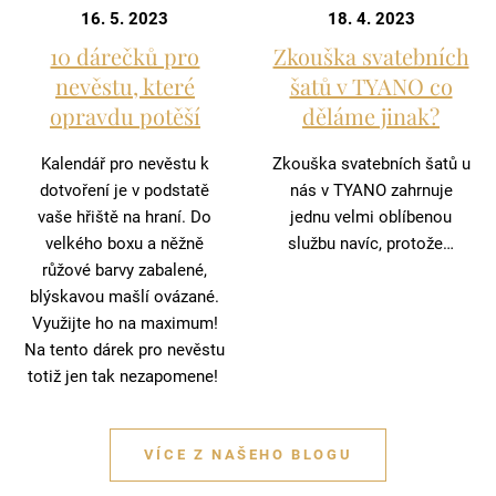
16. 5. 2023
18. 4. 2023
10 dárečků pro
Zkouška svatebních
nevěstu, které
šatů v TYANO co
opravdu potěší
děláme jinak?
Kalendář pro nevěstu k
Zkouška svatebních šatů u
dotvoření je v podstatě
nás v TYANO zahrnuje
vaše hřiště na hraní. Do
jednu velmi oblíbenou
velkého boxu a něžně
službu navíc, protože…
růžové barvy zabalené,
blýskavou mašlí ovázané.
Využijte ho na maximum!
Na tento dárek pro nevěstu
totiž jen tak nezapomene!
VÍCE Z NAŠEHO BLOGU