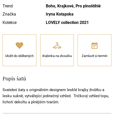
Trend
Boho, Krajkové, Pro plnoštíhlé
Značka
Iryna Kotapska
Kolekce
LOVELY collection 2021
Uložit do oblíbených
iKabinka na zkoušku
Zamluvit si termín
Popis šatů
Svatební šaty s originálním designem lesklé krajky živůtku a
lesku sukně, vytvářející jedinečný vzhled. Tričkový vzhled topu,
lichotí dekoltu a plnějším tvarům.