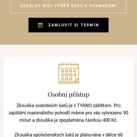
ODESLAT MŮJ VÝBĚR ŠATŮ K HODNOCENÍ
ZAMLUVIT SI TERMÍN
Osobní přístup
Zkouška svatebních šatů je v TYANO zážitkem. Pro
zajištění maximálního pohodlí máme pro vás vyhrazeno 90
minut a zkouška je zpoplatněna částkou 400 Kč.
Zkouška společenských šatů je plánována v délce 60