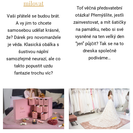
milovat
Toť věčná předsvatební
otázka! Přemýšlíte, jestli
Vaši přátelé se budou brát.
zainvestovat, a mít šatičky
A vy jim to chcete
na památku, nebo si své
samosebou udělat krásné,
vysněné na ten velký den
že? Dárek pro novomanžele
“jen” půjčit? Tak se na to
je věda. Klasická obálka s
dneska společně
šustivou náplní
podíváme…
samozřejmě neurazí, ale co
takto popustit uzdu
fantazie trochu víc?