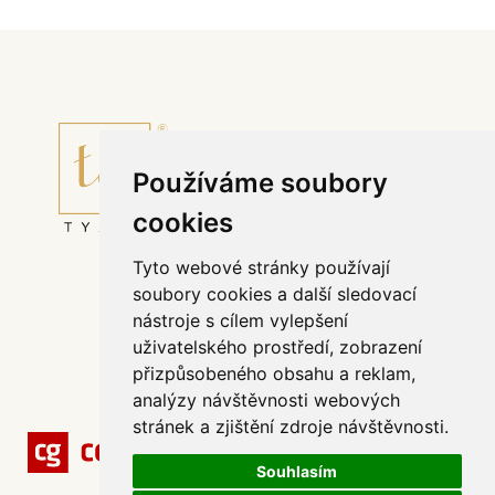
Používáme soubory
cookies
Tyto webové stránky používají
Půjčovní řád svatebního salónu TYANO
soubory cookies a další sledovací
Affiliate program
nástroje s cílem vylepšení
Odstoupit od smlouvy
uživatelského prostředí, zobrazení
Všeobecné obchodní podmínky
přizpůsobeného obsahu a reklam,
Zpracování dat
analýzy návštěvnosti webových
stránek a zjištění zdroje návštěvnosti.
Souhlasím