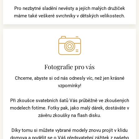
Pro nezbytné sladění nevěsty a jejích malých družiček
máme také veškeré svrchníky v dětských velikostech.
Fotografie pro vás
Chceme, abyste si od nás odnesly víc, než jen krásné
vzpomínky!
Při zkoušce svatebních šatů Vás průběžně ve zkoušených
modelech fotíme. Fotky pak, jako malý dárek, dostáváte v
závěru zkoušky na flash disku.
Díky tomu si můžete vybrané modely znovu projít v klidu
domova a podělit se o Váš předsvatební zážitek z našeho