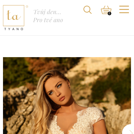
Tvůj den…
0
Pro tvé ano