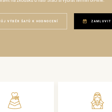
pravit na zkoušku u nás! Stačí si vybrat termín on-line.
MŮJ VÝBĚR ŠATŮ K HODNOCENÍ
ZAMLUVIT 