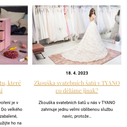
18. 4. 2023
tu, které
Zkouška svatebních šatů v TYANO
í
co děláme jinak?
oření je v
Zkouška svatebních šatů u nás v TYANO
. Do velkého
zahrnuje jednu velmi oblíbenou službu
zabalené,
navíc, protože…
žijte ho na