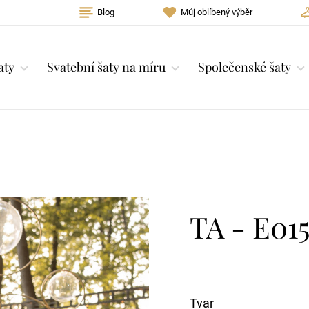
Blog
Můj oblíbený výběr
aty
Svatební šaty na míru
Společenské šaty
TA - E01
Tvar