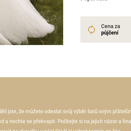
Cena za
půjčení
ěli jste, že můžete odeslat svůj výběr šatů svým přátelů
d a nechte se překvapit. Počkejte si na jejich názor a fina