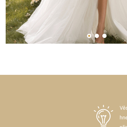
Věd
hne