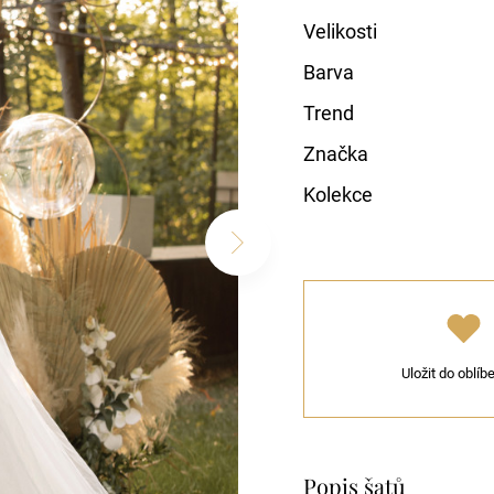
Velikosti
Barva
Trend
Značka
Kolekce
Uložit do oblí
Popis šatů