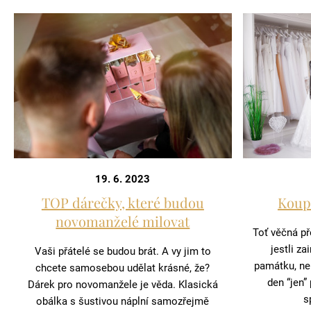
19. 6. 2023
TOP dárečky, které budou
Koup
novomanželé milovat
Toť věčná př
jestli za
Vaši přátelé se budou brát. A vy jim to
památku, ne
chcete samosebou udělat krásné, že?
den “jen”
Dárek pro novomanžele je věda. Klasická
s
obálka s šustivou náplní samozřejmě