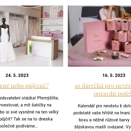
16. 5. 2023
24. 5. 2023
10 dárečků pro nevěs
ené nebo půjčené?
opravdu potěš
edsvatební otázka! Přemýšlíte,
investovat, a mít šatičky na
Kalendář pro nevěstu k dotv
bo si své vysněné na ten velký
podstatě vaše hřiště na hraní
 půjčit? Tak se na to dneska
boxu a něžně růžové barvy 
polečně podíváme…
blýskavou mašlí ovázané. Vyu