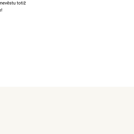
nevěstu totiž
e!