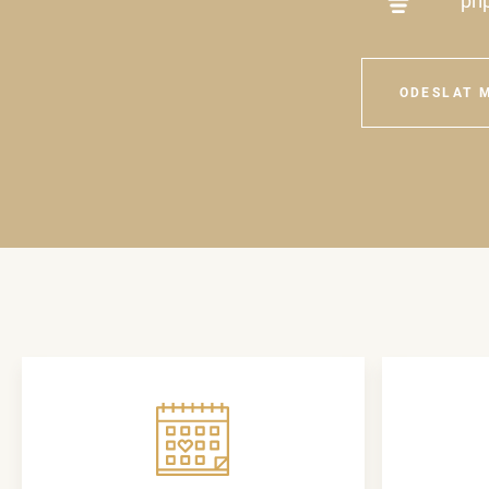
při
ODESLAT 