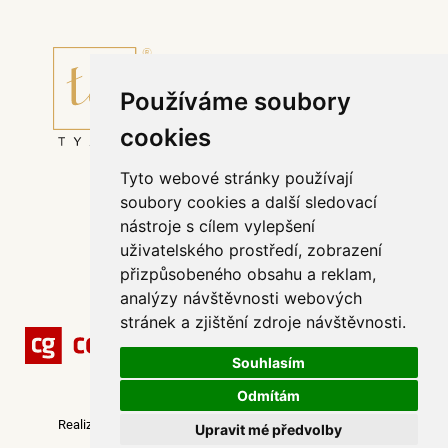
Používáme soubory
cookies
Tyto webové stránky používají
Půjčovní řád svatebního salónu TYANO
soubory cookies a další sledovací
Affiliate program
nástroje s cílem vylepšení
Odstoupit od smlouvy
uživatelského prostředí, zobrazení
Všeobecné obchodní podmínky
přizpůsobeného obsahu a reklam,
Zpracování dat
analýzy návštěvnosti webových
stránek a zjištění zdroje návštěvnosti.
Souhlasím
Odmítám
© Copyright 2026 | TyANO.cz
Realizace
webových stránek na míru
-
Webovky123, s. r. o.
Upravit mé předvolby