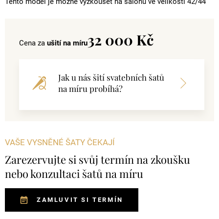
Tento model je možné vyzkoušet na salonu ve velikosti 42/44
32 000 Kč
Cena za
ušití na míru
Jak u nás šití svatebních šatů
na míru probíhá?
VAŠE VYSNĚNÉ ŠATY ČEKAJÍ
Zarezervujte si svůj termín na zkoušku
nebo konzultaci šatů na míru
ZAMLUVIT SI TERMÍN