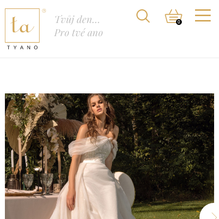
Tvůj den…
0
Pro tvé ano